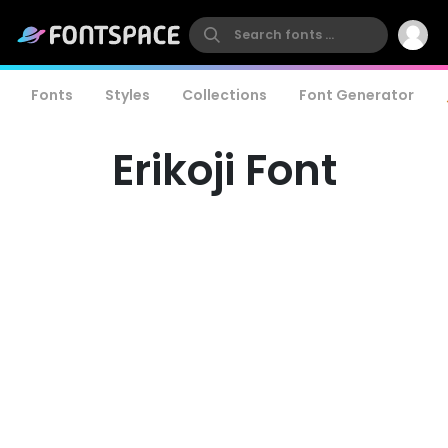
Fonts
Styles
Collections
Font Generator
Erikoji Font