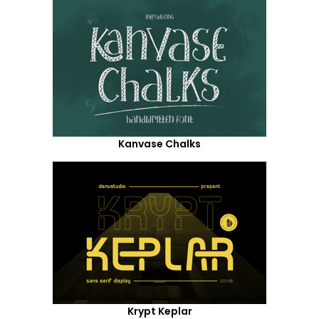
Kanvase Chalks
Krypt Keplar