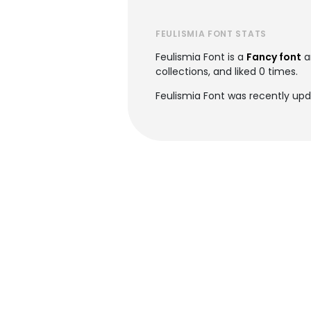
FEULISMIA FONT STATS
Feulismia Font is a
Fancy font
a
collections, and liked 0 times.
Feulismia Font was recently upd