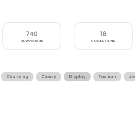
740
16
DOWNLOADS
COLLECTIONS
Charming
Classy
Display
Fashion
Je