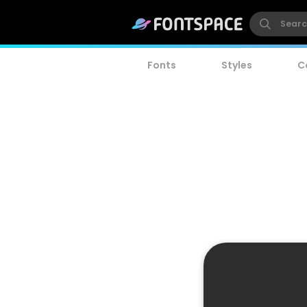
Fonts
Styles
C