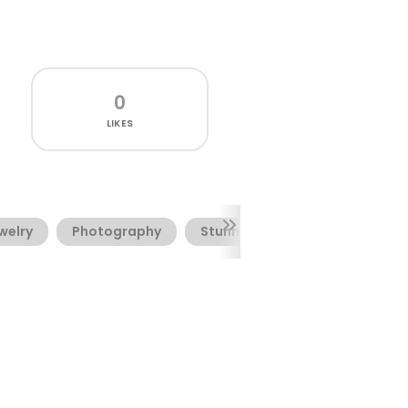
0
LIKES
welry
Photography
Stunning