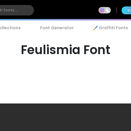
U
ollections
Font Generator
🖌️ Graffiti Fonts
Feulismia Font