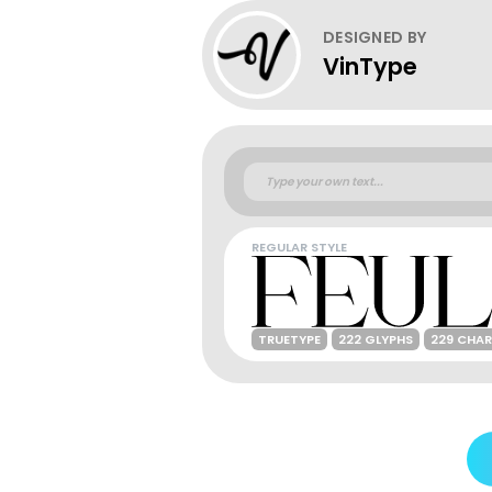
DESIGNED BY
VinType
REGULAR STYLE
TRUETYPE
222 GLYPHS
229 CHA