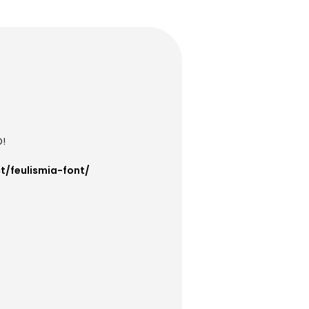
D!
t/feulismia-font/