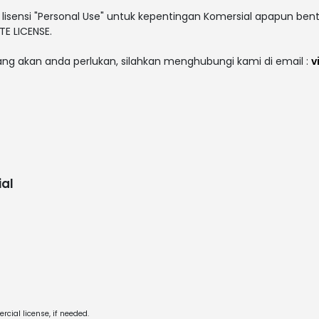
lisensi "Personal Use" untuk kepentingan Komersial apapun bent
E LICENSE.
yang akan anda perlukan, silahkan menghubungi kami di email :
v
al
cial license, if needed.