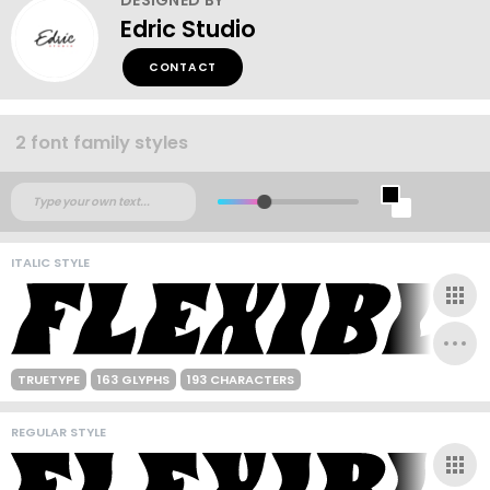
Edric Studio
CONTACT
2 font family styles
ITALIC STYLE
TRUETYPE
163 GLYPHS
193 CHARACTERS
REGULAR STYLE