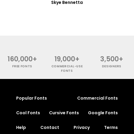
Skye Bennetta
160,000+
19,000+
3,500+
FREE FONTS
COMMERCIAL-USE
DESIGNERS
FONTS
Popular Fonts
Commercial Fonts
Cool Fonts
Cursive Fonts
Google Fonts
Help
Contact
Privacy
Terms