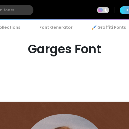
U
ollections
Font Generator
🖌️ Graffiti Fonts
Garges Font