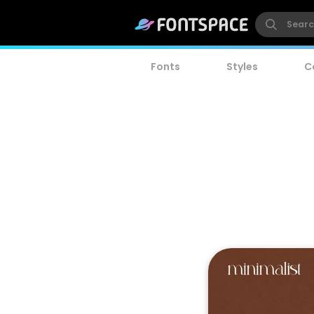
Fonts
Styles
C