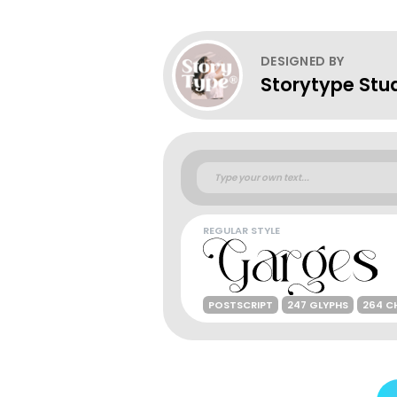
DESIGNED BY
Storytype Stu
REGULAR STYLE
POSTSCRIPT
247 GLYPHS
264 C