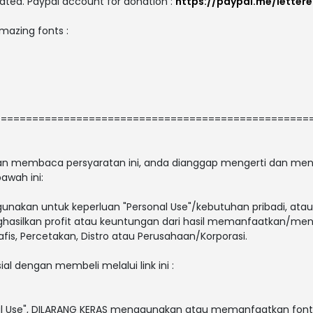
ated. Paypal account for donation :
https://paypal.me/letter
amazing fonts :
==================================================
 dan membaca persyaratan ini, anda dianggap mengerti dan men
awah ini:
gunakan untuk keperluan "Personal Use"/kebutuhan pribadi, atau
enghasilkan profit atau keuntungan dari hasil memanfaatkan/men
afis, Percetakan, Distro atau Perusahaan/Korporasi.
ial dengan membeli melalui link ini :
al Use", DILARANG KERAS menggunakan atau memanfaatkan font i