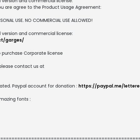
ull version and commercial license:
, you are agree to the Product Usage Agreement:
PERSONAL USE. NO COMMERCIAL USE ALLOWED!
ull version and commercial license:
ct/garges/
o purchase Corporate license
please contact us at
ated. Paypal account for donation :
https://paypal.me/letter
amazing fonts :
==================================================