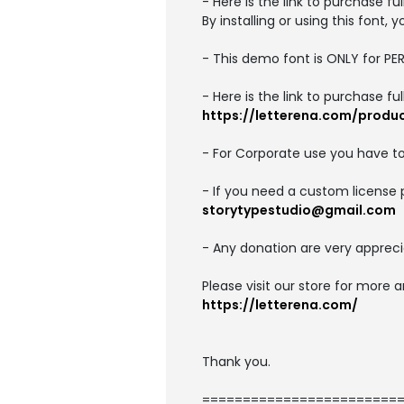
- Here is the link to purchase f
By installing or using this font
- This demo font is ONLY for 
- Here is the link to purchase f
https://letterena.com/produ
- For Corporate use you have t
- If you need a custom license 
storytypestudio@gmail.com
- Any donation are very appreci
Please visit our store for more 
https://letterena.com/
Thank you.
========================