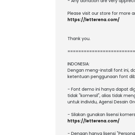
- Any donation are very appreci
Please visit our store for more 
https://letterena.com/
Thank you.
========================
INDONESIA:
Dengan meng-install font ini,
ketentuan penggunaan font dib
- Font demo ini hanya dapat di
tidak "komersil", alias tidak m
untuk individu, Agensi Desain Gr
- Silakan gunakan lisensi komers
https://letterena.com/
- Dengan hanya lisensi "Person