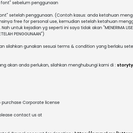
i font" sebelum penggunaan
i font" setelah penggunaan. (Contoh kasus: anda ketahuan men
sensinya free for personal use, kemudian setelah ketahuan men
. Nah untuk kejadian yg seperti ini saya tidak akan "MENERIMA LISE
 SETELAH PENGGUNAAN")
an silahkan gunakan sesuai terms & condition yang berlaku sete
yang akan anda perlukan, silahkan menghubungi kami di :
storyt
o purchase Corporate license
please contact us at