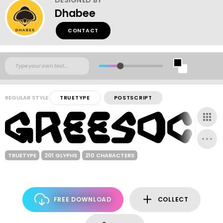
Dhabee
CONTACT
REGULAR STYLE
TRUETYPE
POSTSCRIPT
TRUETYPE
201 GLYPHS
210 CHARACTERS
FREE DOWNLOAD
COLLECT