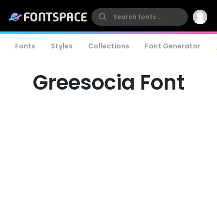
Fonts
Styles
Collections
Font Generator
Greesocia Font