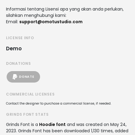
Informasi tentang Lisensi apa yang akan anda perlukan,
silahkan menghubungi kami:
Email:
support@omotustudio.com
LICENSE INFO
Demo
DONATIONS
DONATE
COMMERCIAL LICENSES
Contact the designer to purchase a commercial license, if needed.
GRINDS FONT STATS
Grinds Font is a
Hoodie font
and was created on
May 24,
2023
. Grinds Font has been downloaded 1,130 times, added