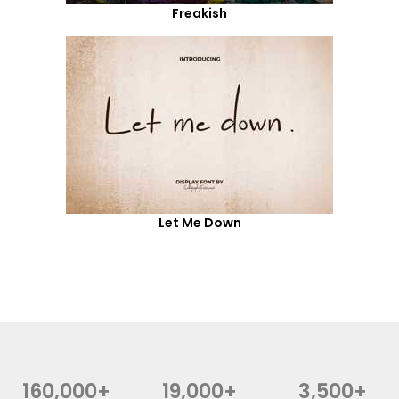
Freakish
Let Me Down
160,000+
19,000+
3,500+