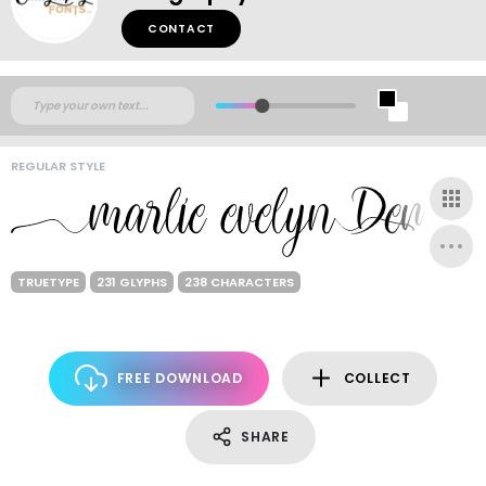
CONTACT
REGULAR STYLE
TRUETYPE
231 GLYPHS
238 CHARACTERS
FREE DOWNLOAD
COLLECT
SHARE