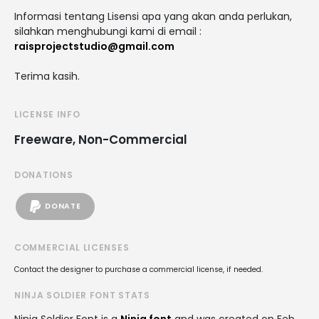
Informasi tentang Lisensi apa yang akan anda perlukan,
silahkan menghubungi kami di email :
raisprojectstudio@gmail.com
Terima kasih.
LICENSE INFO
Freeware, Non-Commercial
DONATIONS
DONATE
COMMERCIAL LICENSES
Contact the designer to purchase a commercial license, if needed.
NINJA SOLDIER FONT STATS
Ninja Soldier Font is a
Ninja font
and was created on
Feb