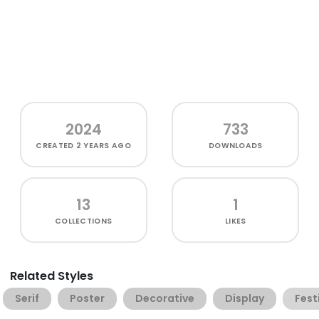
2024
733
CREATED
2 YEARS AGO
DOWNLOADS
13
1
COLLECTIONS
LIKES
Related Styles
Serif
Poster
Decorative
Display
Fest