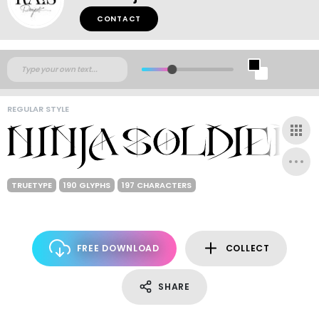
CONTACT
REGULAR STYLE
TRUETYPE
190 GLYPHS
197 CHARACTERS
FREE DOWNLOAD
COLLECT
SHARE