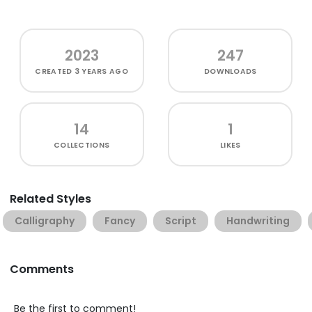
2023
247
CREATED
3 YEARS AGO
DOWNLOADS
14
1
COLLECTIONS
LIKES
Related Styles
Calligraphy
Fancy
Script
Handwriting
Comments
Be the first to comment!