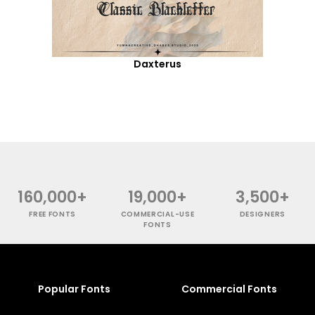
Daxterus
160,000+
19,000+
3,500+
FREE FONTS
COMMERCIAL-USE
DESIGNERS
FONTS
Popular Fonts
Commercial Fonts