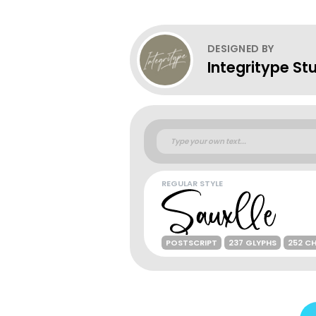
DESIGNED BY
Integritype St
REGULAR STYLE
POSTSCRIPT
237 GLYPHS
252 C