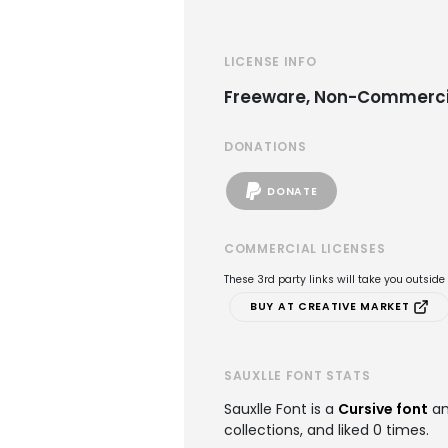
LICENSE INFO
Freeware, Non-Commerci
DONATIONS
DONATE
COMMERCIAL LICENSES
These 3rd party links will take you outsid
BUY AT CREATIVE MARKET
SAUXLLE FONT STATS
Sauxlle Font is a
Cursive font
an
collections, and liked 0 times.