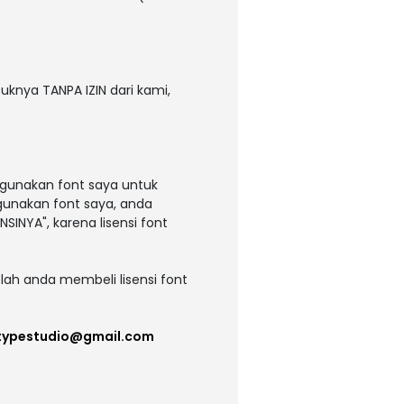
uknya TANPA IZIN dari kami,
ggunakan font saya untuk
ggunakan font saya, anda
NSINYA", karena lisensi font
lah anda membeli lisensi font
itypestudio@gmail.com