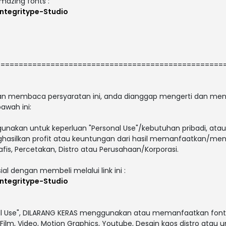
amazing fonts :
ntegritype-Studio
==================================================
 dan membaca persyaratan ini, anda dianggap mengerti dan men
awah ini:
gunakan untuk keperluan "Personal Use"/kebutuhan pribadi, atau
enghasilkan profit atau keuntungan dari hasil memanfaatkan/men
afis, Percetakan, Distro atau Perusahaan/Korporasi.
ial dengan membeli melalui link ini :
ntegritype-Studio
al Use", DILARANG KERAS menggunakan atau memanfaatkan font i
V, Film, Video, Motion Graphics, Youtube, Desain kaos distro atau 