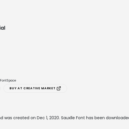
al
e FontSpace
BUY AT CREATIVE MARKET
d was created on
Dec 1, 2020
. Sauxlle Font has been downloaded