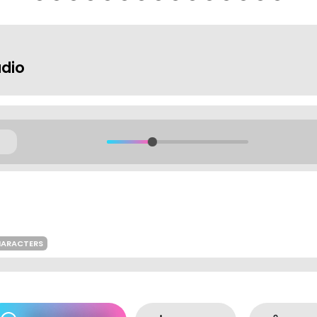
udio
HARACTERS