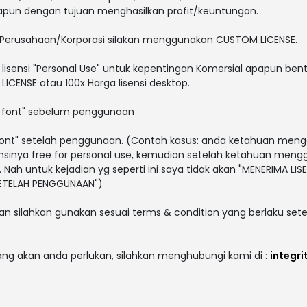
papun dengan tujuan menghasilkan profit/keuntungan.
 Perusahaan/Korporasi silakan menggunakan CUSTOM LICENSE.
lisensi "Personal Use" untuk kepentingan Komersial apapun bent
ICENSE atau 100x Harga lisensi desktop.
i font" sebelum penggunaan
i font" setelah penggunaan. (Contoh kasus: anda ketahuan men
sensinya free for personal use, kemudian setelah ketahuan men
. Nah untuk kejadian yg seperti ini saya tidak akan "MENERIMA LISE
 SETELAH PENGGUNAAN")
an silahkan gunakan sesuai terms & condition yang berlaku sete
yang akan anda perlukan, silahkan menghubungi kami di :
integr