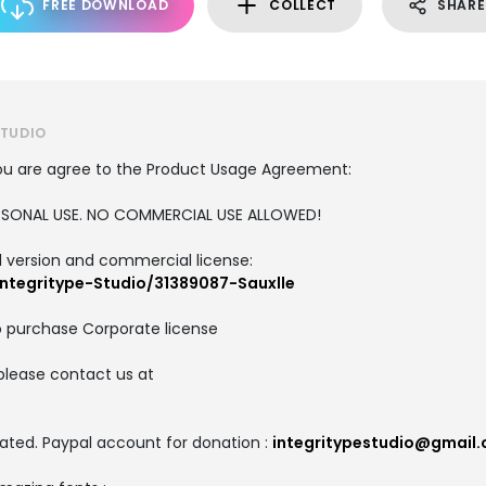
FREE DOWNLOAD
COLLECT
SHARE
STUDIO
, you are agree to the Product Usage Agreement:
PERSONAL USE. NO COMMERCIAL USE ALLOWED!
ull version and commercial license:
ntegritype-Studio/31389087-Sauxlle
o purchase Corporate license
please contact us at
m
ated. Paypal account for donation :
integritypestudio@gmail