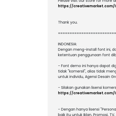
Please visit our store for more 
https://creativemarket.com/I
Thank you.
========================
INDONESIA:
Dengan meng-install font ini,
ketentuan penggunaan font dib
- Font demo ini hanya dapat di
tidak "komersil", alias tidak m
untuk individu, Agensi Desain Gr
- Silakan gunakan lisensi komers
https://creativemarket.com/I
- Dengan hanya lisensi "Person
baik itu untuk Iklan, Promosi, T