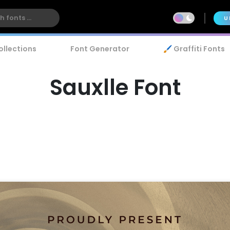
U
ollections
Font Generator
🖌️ Graffiti Fonts
Sauxlle Font