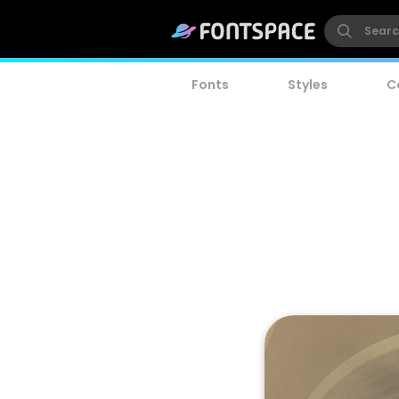
Fonts
Styles
C