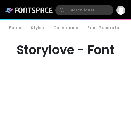
Fonts
Styles
Collections
Font Generator
Storylove - Font