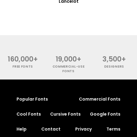
Lancelot
160,000+
19,000+
3,500+
FREE FONTS
COMMERCIAL-USE
DESIGNERS
FONTS
Popular Fonts
Commercial Fonts
Cool Fonts
Cursive Fonts
Google Fonts
Help
Contact
Privacy
Terms