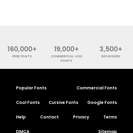
160,000+
19,000+
3,500+
FREE FONTS
COMMERCIAL-USE
DESIGNERS
FONTS
Popular Fonts
Commercial Fonts
Cool Fonts
Cursive Fonts
Google Fonts
Help
Contact
Privacy
Terms
DMCA
Sitemap