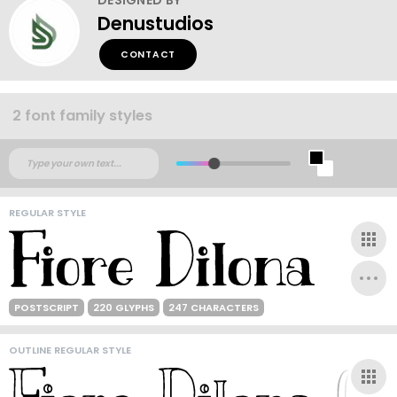
Denustudios
CONTACT
2 font family styles
REGULAR STYLE
POSTSCRIPT
220 GLYPHS
247 CHARACTERS
OUTLINE REGULAR STYLE