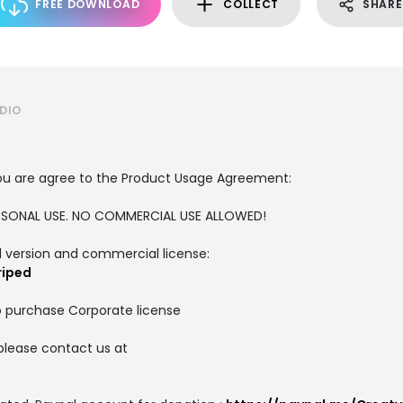
FREE DOWNLOAD
COLLECT
SHARE
DIO
, you are agree to the Product Usage Agreement:
PERSONAL USE. NO COMMERCIAL USE ALLOWED!
ull version and commercial license:
riped
o purchase Corporate license
please contact us at