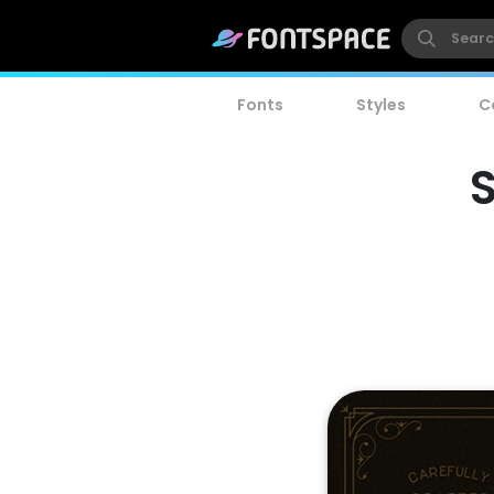
Fonts
Styles
C
S