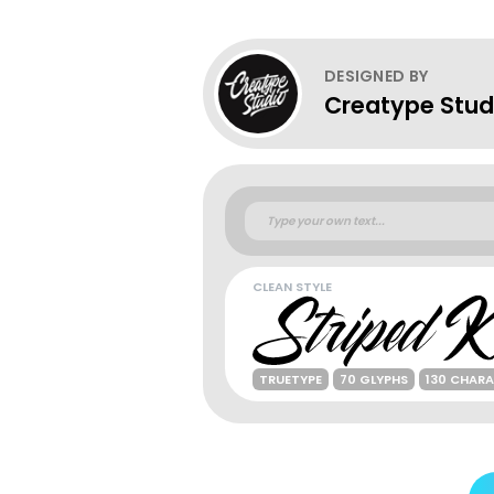
DESIGNED BY
Creatype Stud
CLEAN STYLE
TRUETYPE
70 GLYPHS
130 CHAR