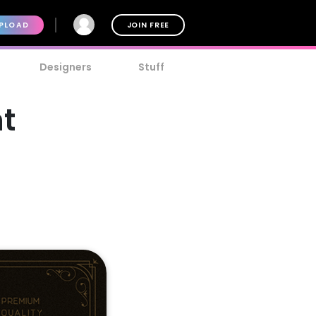
PLOAD
JOIN FREE
Designers
Stuff
nt