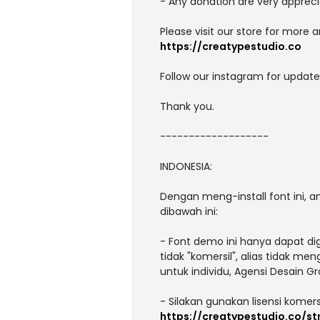
- Any donation are very appreci
Please visit our store for more 
https://creatypestudio.co
Follow our instagram for updat
Thank you.
-------------------
INDONESIA:
Dengan meng-install font ini,
dibawah ini:
- Font demo ini hanya dapat di
tidak "komersil", alias tidak m
untuk individu, Agensi Desain Gr
- Silakan gunakan lisensi komers
https://creatypestudio.co/st