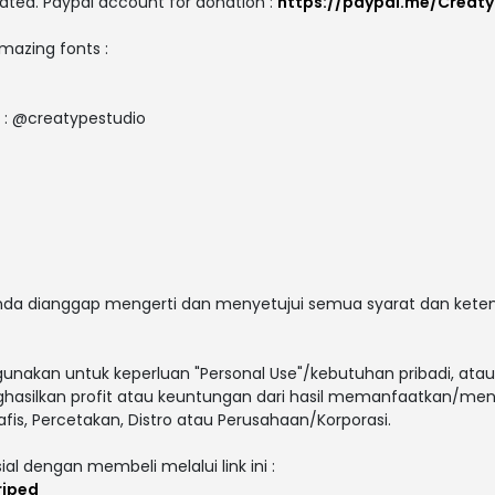
ated. Paypal account for donation :
https://paypal.me/Creat
amazing fonts :
e : @creatypestudio
 anda dianggap mengerti dan menyetujui semua syarat dan ket
gunakan untuk keperluan "Personal Use"/kebutuhan pribadi, atau
enghasilkan profit atau keuntungan dari hasil memanfaatkan/men
afis, Percetakan, Distro atau Perusahaan/Korporasi.
ial dengan membeli melalui link ini :
riped