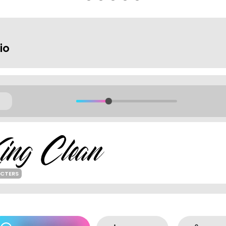
io
ACTERS