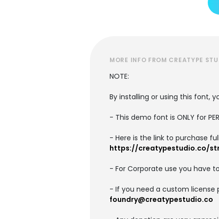
MORE INFO FROM CREATYPE STU
NOTE:
By installing or using this font
- This demo font is ONLY for 
- Here is the link to purchase f
https://creatypestudio.co/st
- For Corporate use you have t
- If you need a custom license 
foundry@creatypestudio.co