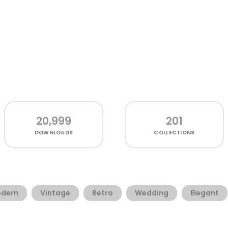
20,999
201
DOWNLOADS
COLLECTIONS
dern
Vintage
Retro
Wedding
Elegant