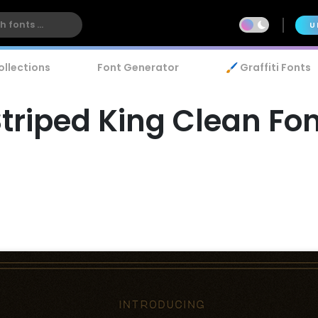
U
ollections
Font Generator
🖌️ Graffiti Fonts
triped King Clean Fo